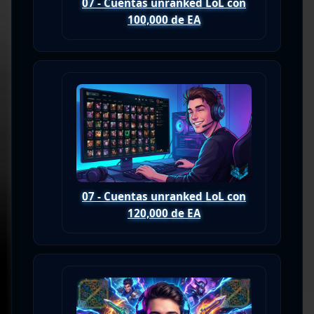
07 - Cuentas unranked LoL con
100,000 de EA
07 - Cuentas unranked LoL con
120,000 de EA