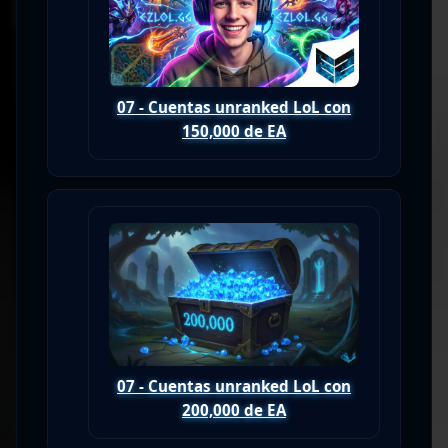
07 - Cuentas unranked LoL con
150,000 de EA
07 - Cuentas unranked LoL con
200,000 de EA