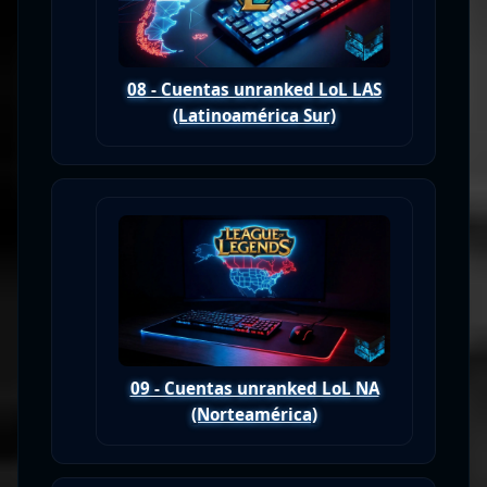
08 - Cuentas unranked LoL LAS
(Latinoamérica Sur)
09 - Cuentas unranked LoL NA
(Norteamérica)