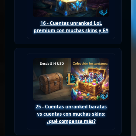
16 - Cuentas unranked LoL
premium con muchas skins y EA
25 - Cuentas unranked baratas
vs cuentas con muchas skins:
¿qué compensa más?