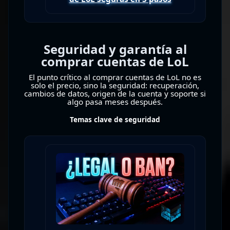
Seguridad y garantía al
comprar cuentas de LoL
El punto crítico al comprar cuentas de LoL no es
solo el precio, sino la seguridad: recuperación,
cambios de datos, origen de la cuenta y soporte si
algo pasa meses después.
Temas clave de seguridad