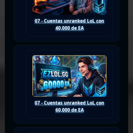
07 - Cuentas unranked LoL con
40,000 de EA
07 - Cuentas unranked LoL con
60,000 de EA