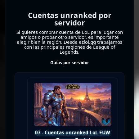
Cuentas unranked por
servidor
Si quieres comprar cuenta de LoL para jugar con
amigos o probar otro servidor, es importante
elegir bien la región. Desde ezlol.gg trabajamos
con las principales regiones de League of
Legends.
Guías por servidor
07 - Cuentas unranked LoL EUW