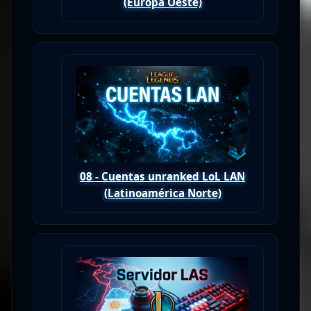
(Europa Oeste)
08 - Cuentas unranked LoL LAN
(Latinoamérica Norte)