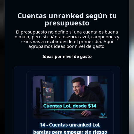
Cuentas unranked según tu
presupuesto
El presupuesto no define si una cuenta es buena
o mala, pero sí cuánta esencia azul, campeones y
skins vas a recibir desde el primer día. Aquí
agrupamos ideas por nivel de gasto.
Ideas por nivel de gasto
14 - Cuentas unranked LoL
baratas para empezar sin riesgo